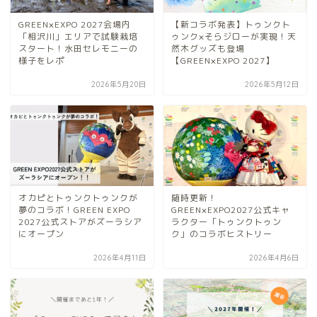
GREEN×EXPO 2027会場内
【新コラボ発表】トゥンクト
「相沢川」エリアで試験栽培
ゥンク×そらジローが実現！天
スタート！水田セレモニーの
然木グッズも登場
様子をレポ
【GREEN×EXPO 2027】
2026年5月20日
2026年5月12日
オカピとトゥンクトゥンクが
随時更新！
夢のコラボ！GREEN EXPO
GREEN×EXPO2027公式キャ
2027公式ストアがズーラシア
ラクター「トゥンクトゥン
にオープン
ク」のコラボヒストリー
2026年4月11日
2026年4月6日