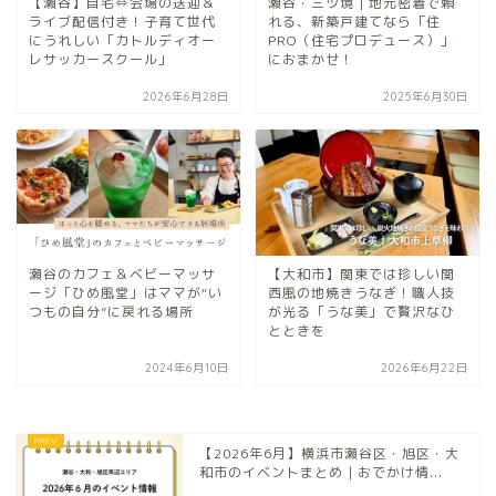
【瀬谷】自宅⇔会場の送迎＆
瀬谷・三ツ境｜地元密着で頼
ライブ配信付き！子育て世代
れる、新築戸建てなら「住
にうれしい「カトルディオー
PRO（住宅プロデュース）」
レサッカースクール」
におまかせ！
2026年6月28日
2025年6月30日
瀬谷のカフェ＆ベビーマッサ
【大和市】関東では珍しい関
ージ「ひめ風堂」はママが“い
西風の地焼きうなぎ！職人技
つもの自分”に戻れる場所
が光る「うな美」で贅沢なひ
とときを
2024年6月10日
2026年6月22日
【2026年6月】横浜市瀬谷区・旭区・大
和市のイベントまとめ｜おでかけ情...