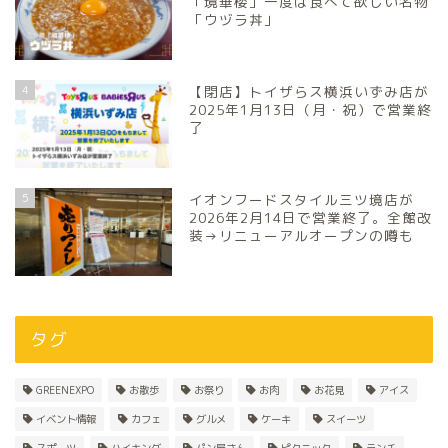
「境華楼」一度は食べて欲しい名物
「ウヅラ丼」
4
【閉店】トイザらス横浜いずみ店が
2025年1月13日（月・祝）で営業終
了
5
イオンフードスタイル三ツ境店が
2026年2月14日で営業終了。全館改
装→リニューアルオープンの噂も
タグ
GREENEXPO
お散歩
お祭り
お肉
お花見
アイス
イベント情報
カフェ
グルメ
ケーキ
スイーツ