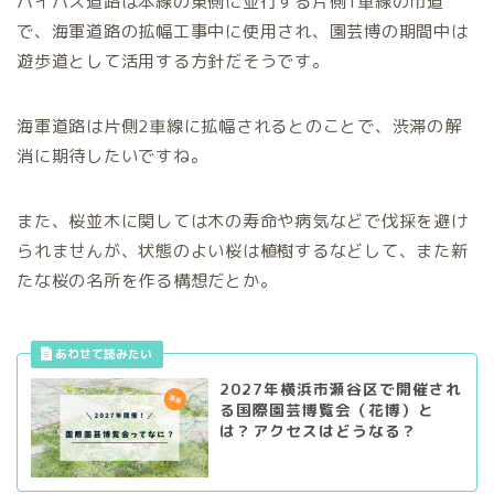
バイパス道路は本線の東側に並行する片側1車線の市道
で、海軍道路の拡幅工事中に使用され、園芸博の期間中は
遊歩道として活用する方針だそうです。
海軍道路は片側2車線に拡幅されるとのことで、渋滞の解
消に期待したいですね。
また、桜並木に関しては木の寿命や病気などで伐採を避け
られませんが、状態のよい桜は植樹するなどして、また新
たな桜の名所を作る構想だとか。
2027年横浜市瀬谷区で開催され
る国際園芸博覧会（花博）と
は？アクセスはどうなる？