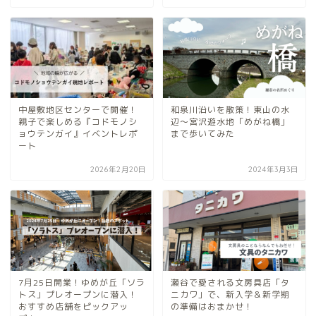
中屋敷地区センターで開催！
和泉川沿いを散策！東山の水
親子で楽しめる『コドモノシ
辺～宮沢遊水地「めがね橋」
ョウテンガイ』イベントレポ
まで歩いてみた
ート
2026年2月20日
2024年3月3日
7月25日開業！ゆめが丘「ソラ
瀬谷で愛される文房具店「タ
トス」プレオープンに潜入！
ニカワ」で、新入学＆新学期
おすすめ店舗をピックアッ
の準備はおまかせ！