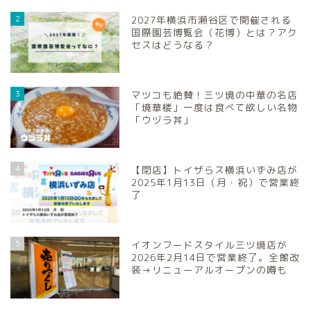
2
2027年横浜市瀬谷区で開催される
国際園芸博覧会（花博）とは？アク
セスはどうなる？
3
マツコも絶賛！三ツ境の中華の名店
「境華楼」一度は食べて欲しい名物
「ウヅラ丼」
4
【閉店】トイザらス横浜いずみ店が
2025年1月13日（月・祝）で営業終
了
5
イオンフードスタイル三ツ境店が
2026年2月14日で営業終了。全館改
装→リニューアルオープンの噂も