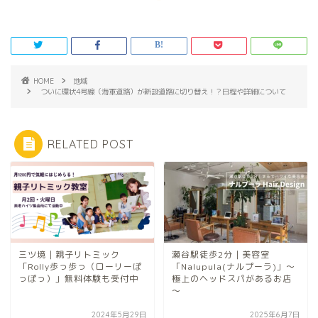
HOME
地域
ついに環状4号線（海軍道路）が新設道路に切り替え！？日程や詳細について
RELATED POST
三ツ境｜親子リトミック
瀬谷駅徒歩2分｜美容室
「Rolly歩っ歩っ（ローリーぽ
「Nalupula(ナルプーラ)」～
っぽっ）」無料体験も受付中
極上のヘッドスパがあるお店
～
2024年5月29日
2025年6月7日