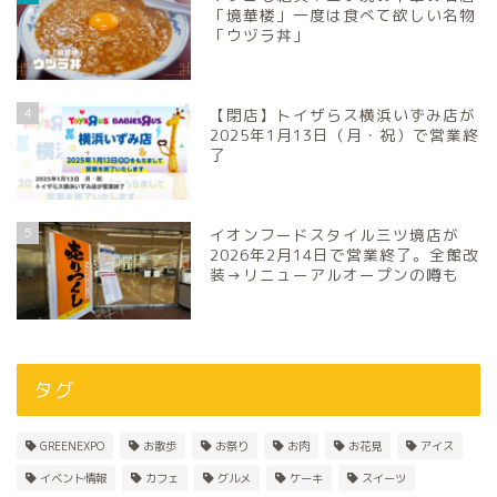
「境華楼」一度は食べて欲しい名物
「ウヅラ丼」
4
【閉店】トイザらス横浜いずみ店が
2025年1月13日（月・祝）で営業終
了
5
イオンフードスタイル三ツ境店が
2026年2月14日で営業終了。全館改
装→リニューアルオープンの噂も
タグ
GREENEXPO
お散歩
お祭り
お肉
お花見
アイス
イベント情報
カフェ
グルメ
ケーキ
スイーツ