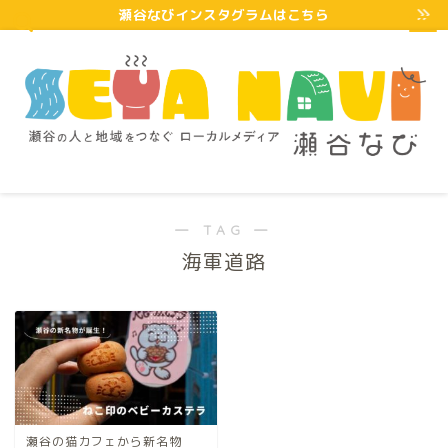
瀬谷なびインスタグラムはこちら
― TAG ―
海軍道路
瀬谷の猫カフェから新名物