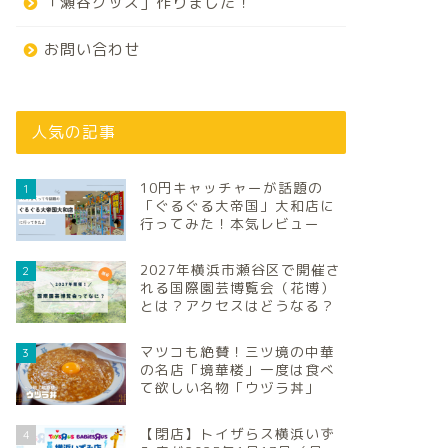
「瀬谷グッズ」作りました！
お問い合わせ
人気の記事
10円キャッチャーが話題の
1
「ぐるぐる大帝国」大和店に
行ってみた！本気レビュー
2027年横浜市瀬谷区で開催さ
2
れる国際園芸博覧会（花博）
とは？アクセスはどうなる？
マツコも絶賛！三ツ境の中華
3
の名店「境華楼」一度は食べ
て欲しい名物「ウヅラ丼」
【閉店】トイザらス横浜いず
4