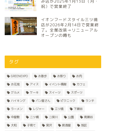
み店が2025年1月13日（月・
祝）で営業終了
イオンフードスタイル三ツ境
5
店が2026年2月14日で営業終
了。全館改装→リニューアル
オープンの噂も
タグ
GREENEXPO
お散歩
お祭り
お肉
お花見
アイス
イベント情報
カフェ
グルメ
ケーキ
スイーツ
スポーツ
ハイキング
パン屋さん
ピクニック
ランチ
ラーメン
レジャー
三ツ境
下瀬谷
中屋敷
二ツ橋
二俣川
公園
南瀬谷
大和
子育て
宮沢
居酒屋
旭区