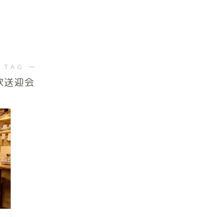
 TAG ―
歓送迎会