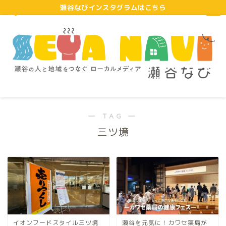
瀬谷なびインスタグラムはこちら
― TAG ―
三ツ境
イオンフードスタイル三ツ境
瀬谷を元気に！カワセ薬局が