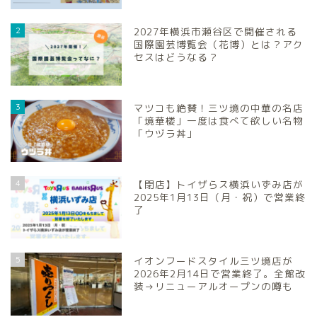
2
2027年横浜市瀬谷区で開催される
国際園芸博覧会（花博）とは？アク
セスはどうなる？
3
マツコも絶賛！三ツ境の中華の名店
「境華楼」一度は食べて欲しい名物
「ウヅラ丼」
4
【閉店】トイザらス横浜いずみ店が
2025年1月13日（月・祝）で営業終
了
5
イオンフードスタイル三ツ境店が
2026年2月14日で営業終了。全館改
装→リニューアルオープンの噂も