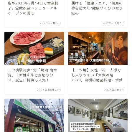
店が2026年2月14日で営業終
届ける「健康フェア」“薬局の
了。全館改装→リニューアル
枠を超えた”健康づくりの取り
オープンの噂も
組み
2026年2月3日
2025年11月5日
三ツ境駅徒歩1分「焼肉 南幸
【三ツ境】女性・お一人様で
苑」｜新鮮和牛と厚切りタ
も入りやすい「大衆酒場
ン、誕生日特典も人気！
2538」自慢の絶品料理に舌鼓
2025年10月30日
2025年9月1日