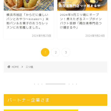
横浜市旭区「からだに優しい
2024年3月三ツ境にオープ
パンとおやつ～kinako～」米
ン！煮えたぎるスープがイン
粉パン＆お菓子のおうちレッ
パクト抜群「鶏白湯専門店つ
スンにお邪魔しました。
け麺まるや」
2024年9月25日
2024年9月24日
1
2
3
HOME
三ツ境
パートナー企業さま