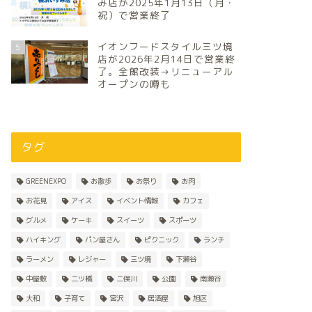
み店が2025年1月13日（月・
祝）で営業終了
イオンフードスタイル三ツ境
5
店が2026年2月14日で営業終
了。全館改装→リニューアル
オープンの噂も
タグ
GREENEXPO
お散歩
お祭り
お肉
お花見
アイス
イベント情報
カフェ
グルメ
ケーキ
スイーツ
スポーツ
ハイキング
パン屋さん
ピクニック
ランチ
ラーメン
レジャー
三ツ境
下瀬谷
中屋敷
二ツ橋
二俣川
公園
南瀬谷
大和
子育て
宮沢
居酒屋
旭区