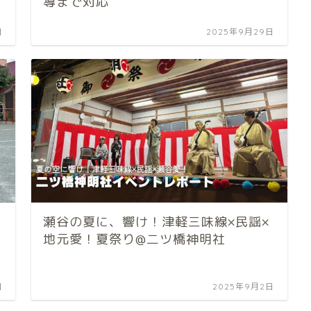
導まで対応
日
2025年9月29日
瀬谷の夏に、響け！津軽三味線×民謡×
地元愛！夏祭り@二ツ橋神明社
日
2025年9月2日