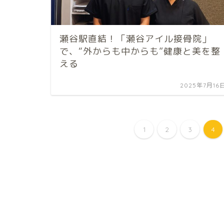
瀬谷駅直結！「瀬谷アイル接骨院」
で、“外からも中からも”健康と美を整
える
2025年7月16
1
2
3
4