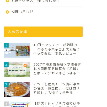
「瀬谷グッズ」作りました！
お問い合わせ
人気の記事
10円キャッチャーが話題の
1
「ぐるぐる大帝国」大和店に
行ってみた！本気レビュー
2027年横浜市瀬谷区で開催さ
2
れる国際園芸博覧会（花博）
とは？アクセスはどうなる？
マツコも絶賛！三ツ境の中華
3
の名店「境華楼」一度は食べ
て欲しい名物「ウヅラ丼」
【閉店】トイザらス横浜いず
4