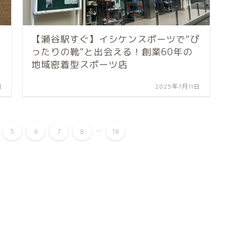
【瀬谷駅すぐ】イシケンスポーツで“ぴ
ったりの靴”と出会える！創業60年の
地域密着型スポーツ店
日
2025年7月11日
...
5
6
7
8
18