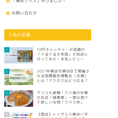
「瀬谷グッズ」作りました！
お問い合わせ
人気の記事
10円キャッチャーが話題の
1
「ぐるぐる大帝国」大和店に
行ってみた！本気レビュー
2027年横浜市瀬谷区で開催さ
2
れる国際園芸博覧会（花博）
とは？アクセスはどうなる？
マツコも絶賛！三ツ境の中華
3
の名店「境華楼」一度は食べ
て欲しい名物「ウヅラ丼」
【閉店】トイザらス横浜いず
4