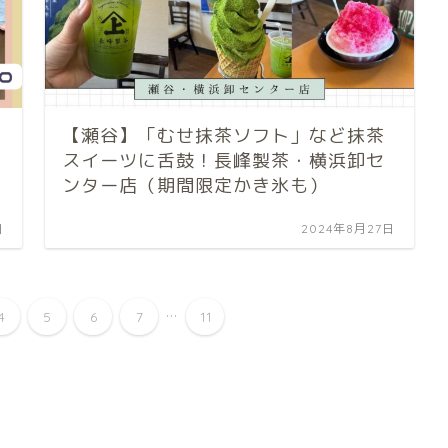
【瀬谷】「むせ抹茶ソフト」など抹茶
スイーツに舌鼓！長峰製茶・横浜卸セ
ンター店（期間限定かき氷も）
日
2024年8月27日
...
4
5
6
7
11