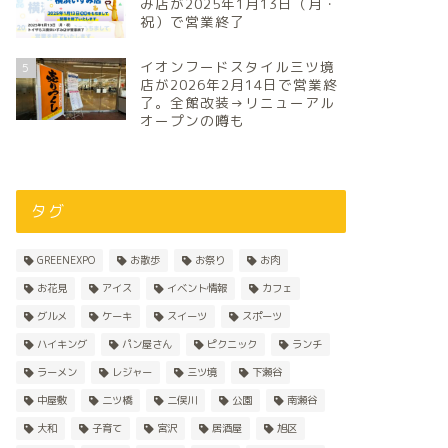
み店が2025年1月13日（月・
祝）で営業終了
イオンフードスタイル三ツ境
5
店が2026年2月14日で営業終
了。全館改装→リニューアル
オープンの噂も
タグ
GREENEXPO
お散歩
お祭り
お肉
お花見
アイス
イベント情報
カフェ
グルメ
ケーキ
スイーツ
スポーツ
ハイキング
パン屋さん
ピクニック
ランチ
ラーメン
レジャー
三ツ境
下瀬谷
中屋敷
二ツ橋
二俣川
公園
南瀬谷
大和
子育て
宮沢
居酒屋
旭区