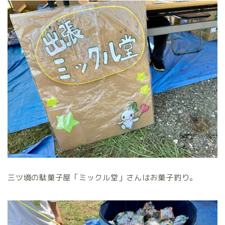
三ツ境の駄菓子屋「ミックル堂」さんはお菓子釣り。